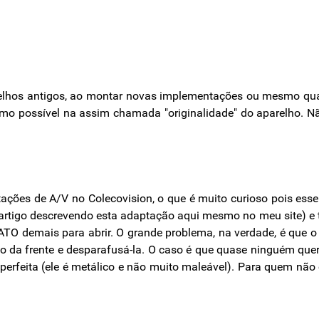
lhos antigos, ao montar novas implementações ou mesmo qua
imo possível na assim chamada "originalidade" do aparelho. 
tações de A/V no Colecovision, o que é muito curioso pois ess
 artigo descrevendo esta adaptação aqui mesmo no meu site) e 
O demais para abrir. O grande problema, na verdade, é que o je
o da frente e desparafusá-la. O caso é que quase ninguém quer 
a perfeita (ele é metálico e não muito maleável). Para quem não