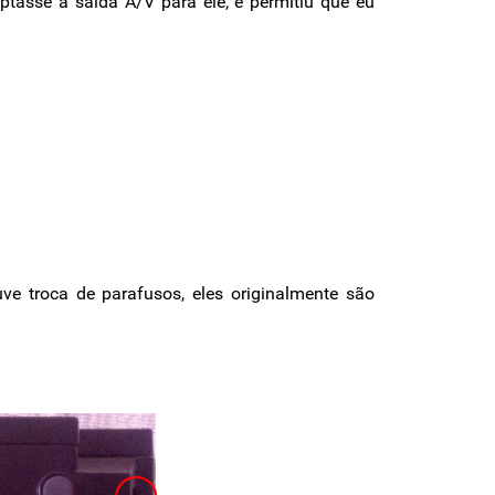
tasse a saída A/V para ele, e permitiu que eu
ve troca de parafusos, eles originalmente são