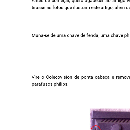
Antes de começar, quero agadecer ao amigo Ma
tirasse as fotos que ilustram este artigo, além 
Muna-se de uma chave de fenda, uma chave phil
Vire o Colecovision de ponta cabeça e remova
parafusos philips.