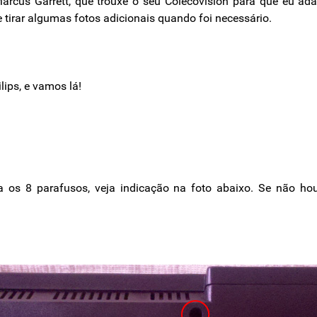
rcus Garrett, que trouxe o seu Colecovision para que eu adap
de tirar algumas fotos adicionais quando foi necessário.
ips, e vamos lá!
 os 8 parafusos, veja indicação na foto abaixo. Se não hou